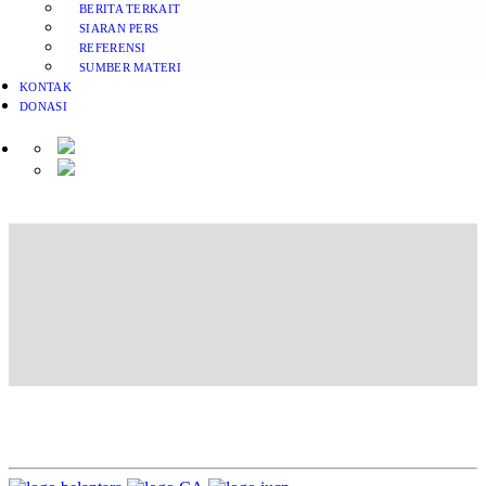
BERITA TERKAIT
SIARAN PERS
REFERENSI
SUMBER MATERI
KONTAK
DONASI